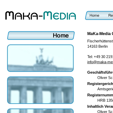
MaKa-Media
Fischerhüttens
14163 Berlin
Tel: +49 30 21
info@maka-med
Geschäftsführ
Oliver S
Registergerich
Amtsgeric
Registernumm
HRB 135
Inhaltlich Ver
Oliver S